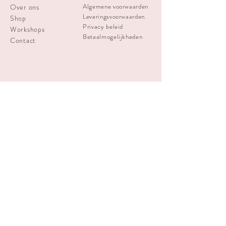
Algemene voorwaarden
Over ons
Leveringsvoorwaarden
Shop
Privacy beleid
Workshops
Betaalmogelijkheden
Contact
info
createabra@gmail.com
Schrijf je in voor de nieuwsbrief
Inschrijven