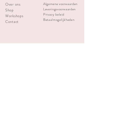
Algemene voorwaarden
Over ons
Leveringsvoorwaarden
Shop
Privacy beleid
Workshops
Betaalmogelijkheden
Contact
info
createabra@gmail.com
Schrijf je in voor de nieuwsbrief
Inschrijven