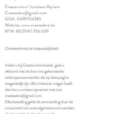
Create a bra / Jonckers Myriam
Createabra@gmail.com
GSM:
0499754785
Website:
www.createabra.be
BTW: BE0740.736.639
Overeenkomst en toepasselijkheid
Indien u bij Create a bra bestelt, gaat u
akkoord met de door ons gehanteerde
verkoopsvoorwaarden die op deze pagina
toegankelijk zijn. Als u hierover vragen heeft
dan kan u contact opnemen met ons:
createabra@gmail.com
Elke bestelling geldt als aanvaarding door de
consument van onze algemene voorwaarden,
die itegraal deel uitmaken van de