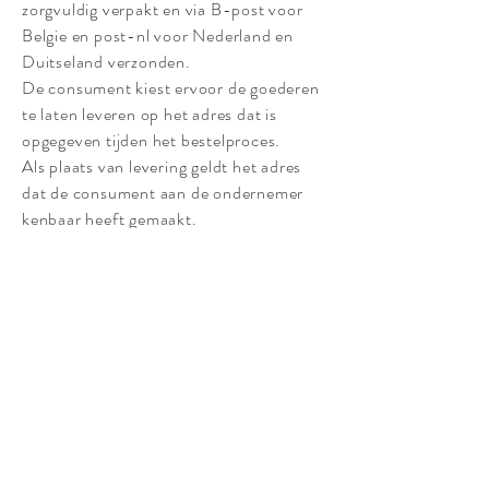
zorgvuldig verpakt en via B-post voor
Belgie en post-nl voor Nederland en
Duitseland verzonden.
De consument kiest ervoor de goederen
te laten leveren op het adres dat is
opgegeven tijden het bestelproces.
Als plaats van levering geldt het adres
dat de consument aan de ondernemer
kenbaar heeft gemaakt.
Foutieve doorgegeven leveringsadressen
zijn de verantwoordelijkheid van de
consument en kunnen aanleiding geven
tot extra kosten.
Producten worden enkel geleverd aan
landen waarvoor de website de levering
toestaat.
De bestelde producten zullen zo spoedig
mogelijk geleverd worden en in iedere
geval binnen een periode van 30