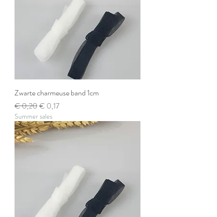
Zwarte charmeuse band 1cm
Normale prijs
Verkoopprijs
€ 0,20
€ 0,17
Summer sales