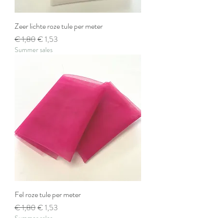
Zeer lichte roze tule per meter
Normale prijs
Verkoopprijs
€ 1,80
€ 1,53
Summer sales
Fel roze tule per meter
Normale prijs
Verkoopprijs
€ 1,80
€ 1,53
Summer sales