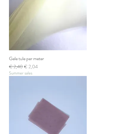
Gele tule per meter
Normale prijs
Verkoopprijs
€ 2,40
€ 2,04
Summer sales