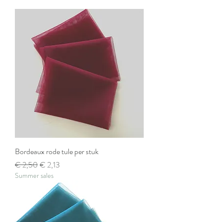
Bordeaux rode tule per stuk
Normale prijs
Verkoopprijs
€ 2,50
€ 2,13
Summer sales