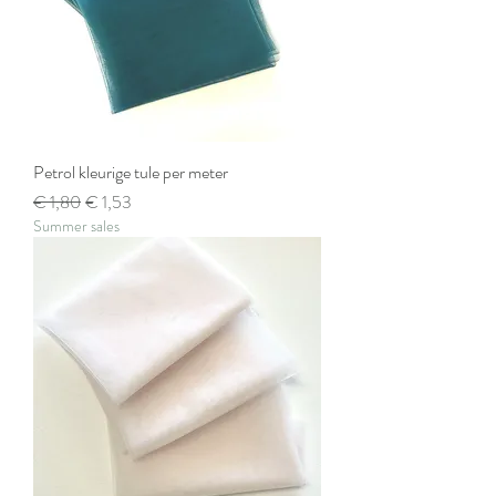
Petrol kleurige tule per meter
Normale prijs
Verkoopprijs
€ 1,80
€ 1,53
Summer sales