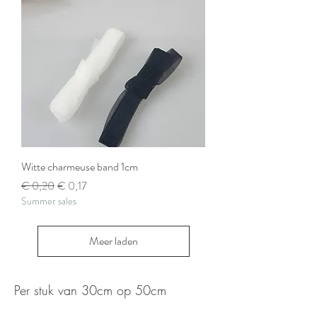
Witte charmeuse band 1cm
Normale prijs
Verkoopprijs
€ 0,20
€ 0,17
Summer sales
Meer laden
Per stuk van 30cm op 50cm