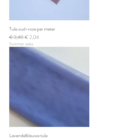
Tule oud-roze per meter
Normale prijs
Verkoopprijs
€ 2,40
€ 2,04
Summer sales
Lavendelblauwe tule