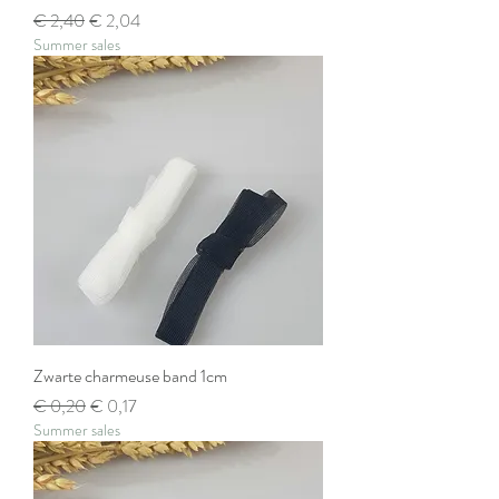
Normale prijs
Verkoopprijs
€ 2,40
€ 2,04
Summer sales
Zwarte charmeuse band 1cm
Normale prijs
Verkoopprijs
€ 0,20
€ 0,17
Summer sales