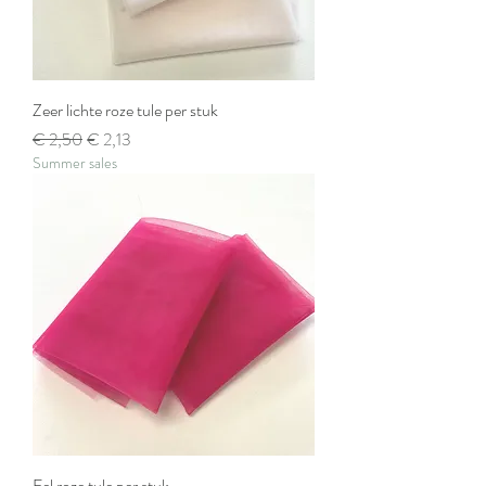
Zeer lichte roze tule per stuk
Normale prijs
Verkoopprijs
€ 2,50
€ 2,13
Summer sales
Fel roze tule per stuk