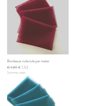
Bordeaux rode tule per meter
Normale prijs
Verkoopprijs
€ 1,80
€ 1,53
Summer sales