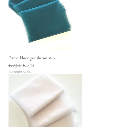
Petrol kleurige tule per stuk
Normale prijs
Verkoopprijs
€ 2,50
€ 2,13
Summer sales