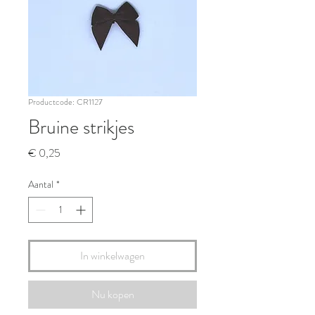
Productcode: CR1127
Bruine strikjes
Prijs
€ 0,25
Aantal
*
In winkelwagen
Nu kopen