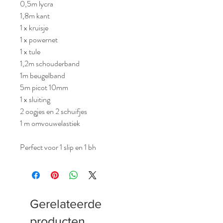
0,5m lycra
1,8m kant
1 x kruisje
1 x powernet
1 x tule
1,2m schouderband
1m beugelband
5m picot 10mm
1 x sluiting
2 oogjes en 2 schuifjes
1 m omvouwelastiek
Perfect voor 1 slip en 1 bh
Gerelateerde
producten