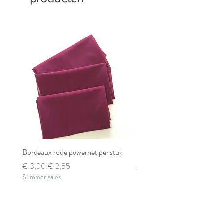
Bordeaux rode powernet per stuk
Bordeaux rode powernet pe
Normale prijs
Verkoopprijs
Normale prijs
€ 3,00
€ 2,55
€ 2,80
Summer sales
Summer sales