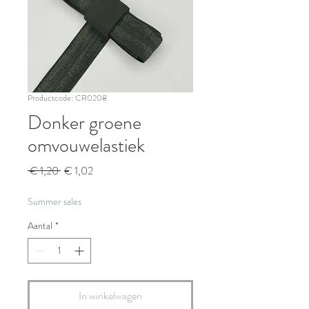
Productcode: CR0208
Donker groene
omvouwelastiek
Normale
Verkoopprijs
 € 1,20 
€ 1,02
prijs
Summer sales
Aantal
*
In winkelwagen