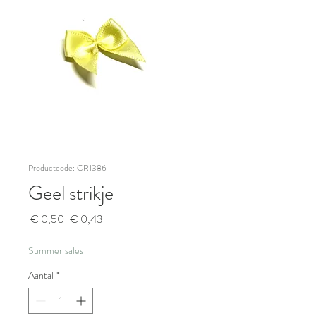
Productcode: CR1386
Geel strikje
Normale
Verkoopprijs
 € 0,50 
€ 0,43
prijs
Summer sales
Aantal
*