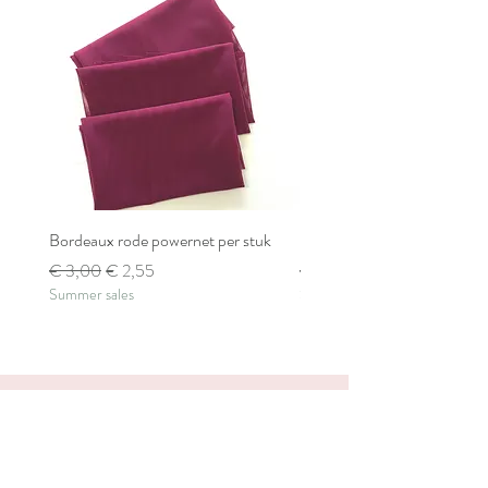
Bordeaux rode powernet per stuk
Bordeaux rode powernet pe
Normale prijs
Verkoopprijs
Normale prijs
€ 3,00
€ 2,55
€ 2,80
Summer sales
Summer sales
Create a bra