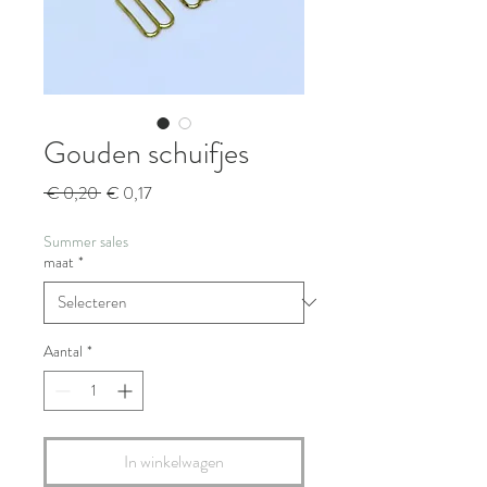
Gouden schuifjes
Normale
Verkoopprijs
 € 0,20 
€ 0,17
prijs
Summer sales
maat
*
Aantal
*
In winkelwagen