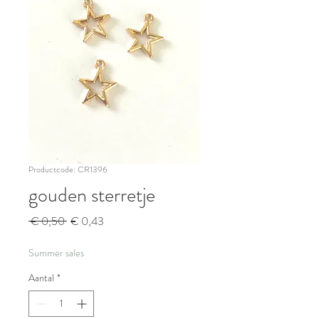
Productcode: CR1396
gouden sterretje
Normale
Verkoopprijs
 € 0,50 
€ 0,43
prijs
Summer sales
Aantal
*