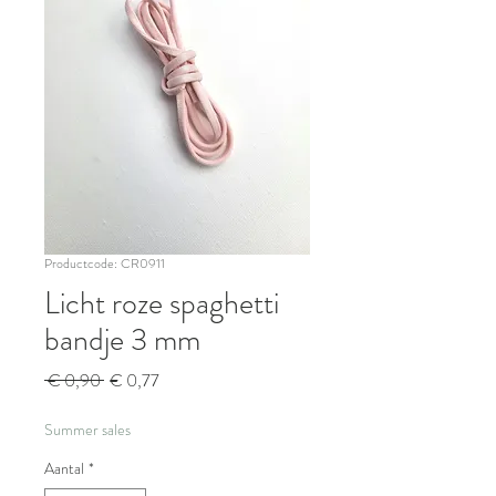
Productcode: CR0911
Licht roze spaghetti
bandje 3 mm
Normale
Verkoopprijs
 € 0,90 
€ 0,77
prijs
Summer sales
Aantal
*