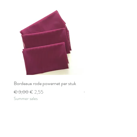
Bordeaux rode powernet per stuk
Bordeaux rode powernet pe
Normale prijs
Verkoopprijs
Normale prijs
€ 3,00
€ 2,55
€ 2,80
Summer sales
Summer sales