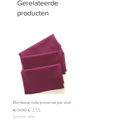
Gerelateerde
producten
Bordeaux rode powernet per stuk
Bordeaux rode powernet pe
Normale prijs
Verkoopprijs
Normale prijs
€ 3,00
€ 2,55
€ 2,80
Summer sales
Summer sales