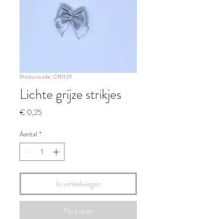
Productcode: CR1129
Lichte grijze strikjes
Prijs
€ 0,25
Aantal
*
In winkelwagen
Nu kopen