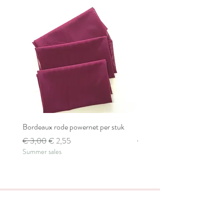
Bordeaux rode powernet per stuk
Bordeaux rode powernet pe
Normale prijs
Verkoopprijs
Normale prijs
€ 3,00
€ 2,55
€ 2,80
Summer sales
Summer sales