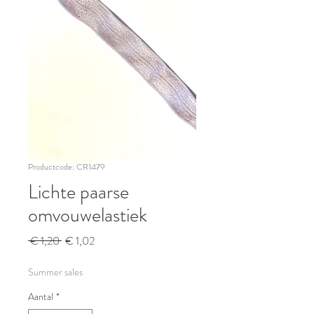
Productcode: CR1479
Lichte paarse
omvouwelastiek
Normale
Verkoopprijs
 € 1,20 
€ 1,02
prijs
Summer sales
Aantal
*