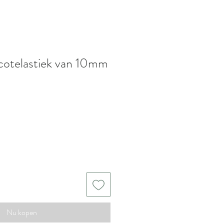
cotelastiek van 10mm
oopprijs
Nu kopen