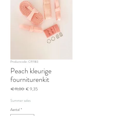
Productcode: CR1183
Peach kleurige
fourniturenkit
Normale
Verkoopprijs
 € 11,00 
€ 9,35
prijs
Summer sales
Aantal
*