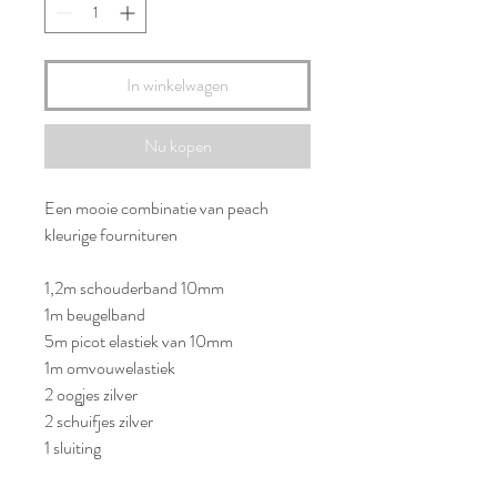
In winkelwagen
Nu kopen
Een mooie combinatie van peach
kleurige fournituren
1,2m schouderband 10mm
1m beugelband
5m picot elastiek van 10mm
1m omvouwelastiek
2 oogjes zilver
2 schuifjes zilver
1 sluiting