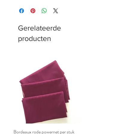
Gerelateerde
producten
Bordeaux rode powernet per stuk
Bordeaux rode powernet pe