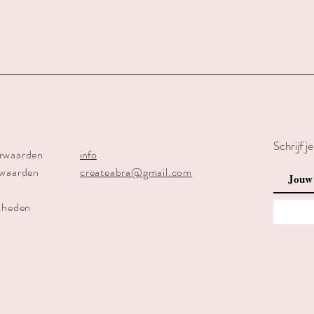
Schrijf j
rwaarden
info
rwaarden
createabra@gmail.com
kheden