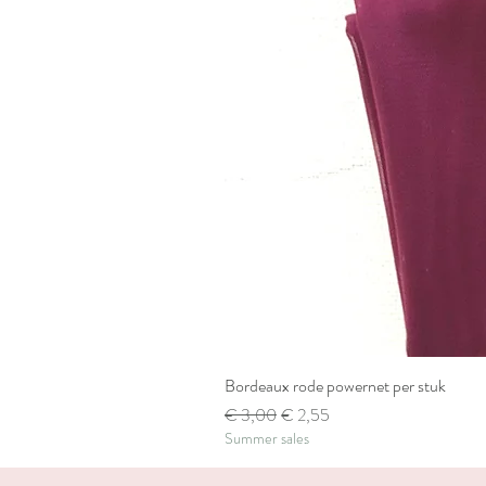
Bordeaux rode powernet per stuk
Normale prijs
Verkoopprijs
€ 3,00
€ 2,55
Summer sales