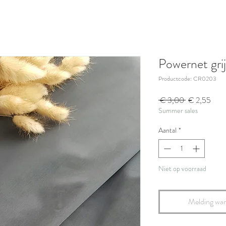
Powernet grij
Productcode: CR0203
Normale
Verk
 € 3,00 
€ 2,55
Summer sales
prijs
Aantal
*
Niet op voorraad
Melding wan