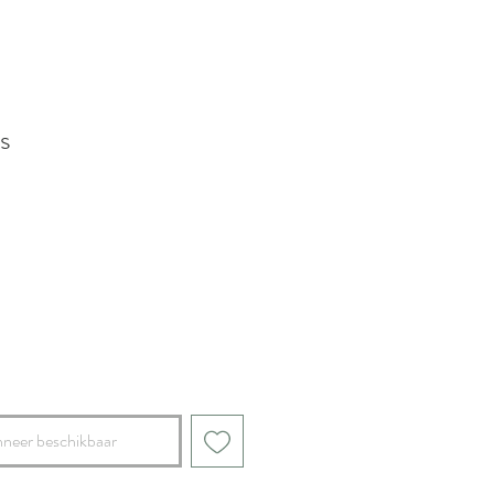
s
oopprijs
neer beschikbaar