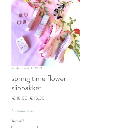
Productcode: CR1521
spring time flower
slippakket
Normale
Verkoopprijs
 € 18,00 
€ 15,30
prijs
Summer sales
Aantal
*