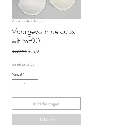
Productcode: CR1303
Voorgevormde cups
wit mt90
Normale
Verkoopprijs
 € 7,00 
€ 5,95
prijs
Summer sales
Aantal
*
In winkelwagen
Nu kopen