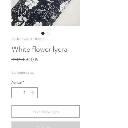
Productcode: CR0963
White flower lycra
Normale
Verkoopprijs
 € 1,28 
€ 1,09
prijs
Summer sales
Aantal
*
In winkelwagen
Nu kopen