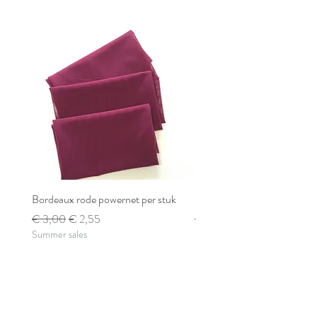
Bordeaux rode powernet per stuk
Bordeaux rode powernet pe
Normale prijs
Verkoopprijs
Normale prijs
€ 3,00
€ 2,55
€ 2,80
Summer sales
Summer sales