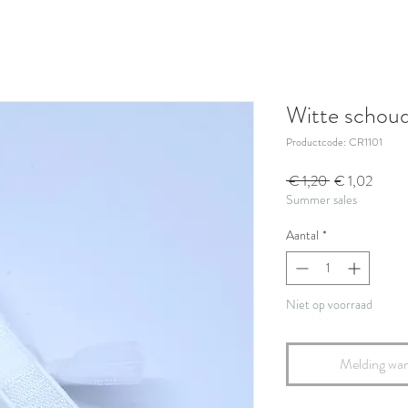
Witte schou
Productcode: CR1101
Normale
Verkoo
 € 1,20 
€ 1,02
Summer sales
prijs
Aantal
*
Niet op voorraad
Melding wan