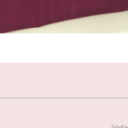
Snel overzicht
Schrijf j