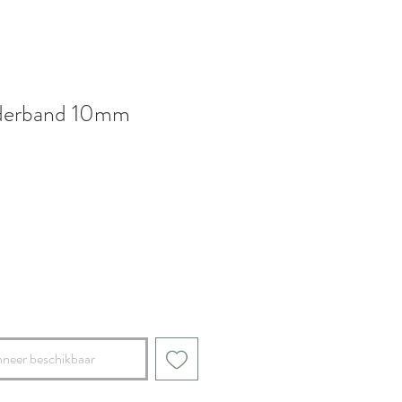
derband 10mm
pprijs
neer beschikbaar