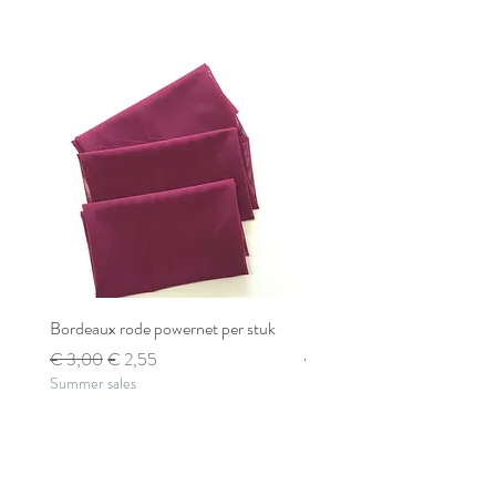
Bordeaux rode powernet per stuk
Bordeaux rode powernet pe
Normale prijs
Verkoopprijs
Normale prijs
€ 3,00
€ 2,55
€ 2,80
Summer sales
Summer sales