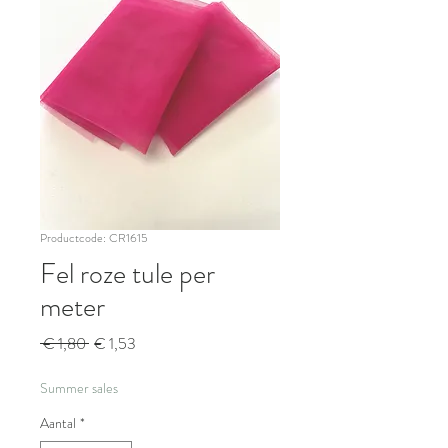
Productcode: CR1615
Fel roze tule per
meter
Normale
Verkoopprijs
 € 1,80 
€ 1,53
prijs
Summer sales
Aantal
*