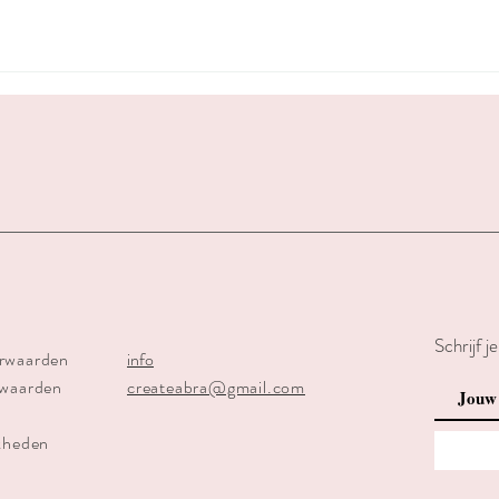
Schrijf j
rwaarden
info
rwaarden
createabra@gmail.com
kheden