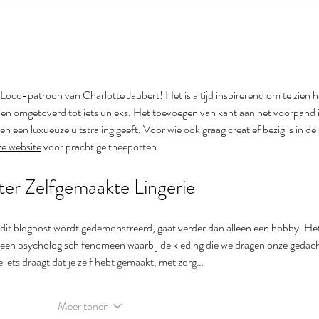
 Loco-patroon van Charlotte Jaubert! Het is altijd inspirerend om te zien h
n omgetoverd tot iets unieks. Het toevoegen van kant aan het voorpand i
n een luxueuze uitstraling geeft. Voor wie ook graag creatief bezig is in de 
ze website
 voor prachtige theepotten.
er Zelfgemaakte Lingerie
n dit blogpost wordt gedemonstreerd, gaat verder dan alleen een hobby. Het
, een psychologisch fenomeen waarbij de kleding die we dragen onze gedac
 iets draagt dat je zelf hebt gemaakt, met zorg…
Meer tonen