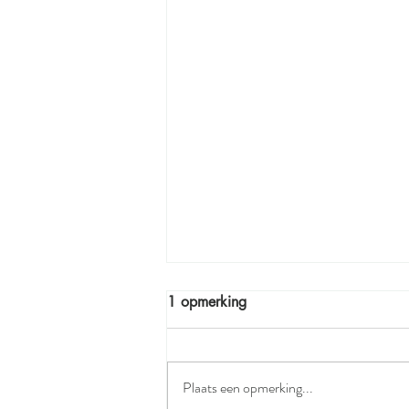
1 opmerking
The Maxim Slip.
Plaats een opmerking...