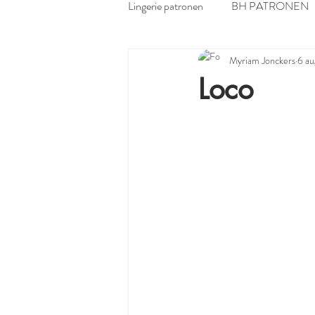
Lingerie patronen
BH PATRONEN
Myriam Jonckers
6 a
ALLERLEI NAAIPATRONEN
Loco