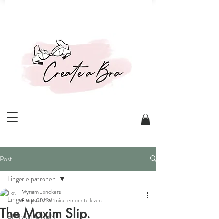
Post
Lingerie patronen
Myriam Jonckers
Lingerie patronen
8 nov 2023
1 minuten om te lezen
The Maxim Slip.
BH PATRONEN