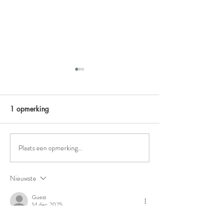
1 opmerking
Loco
De hipster.
Plaats een opmerking...
Nieuwste
Guest
14 dec 2025
Wat een interessant artikel over de Maxim slip! 