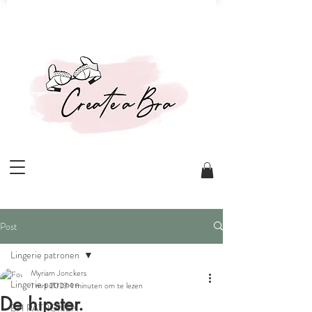
Post
Lingerie patronen
Myriam Jonckers
Lingerie patronen
1 mrt 2023
1 minuten om te lezen
De hipster.
BH PATRONEN